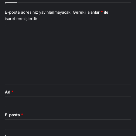
E-posta adresiniz yayınlanmayacak.
Gerekli alanlar
*
ile
işaretlenmişlerdir
Y
o
r
u
m
*
Ad
*
E-posta
*