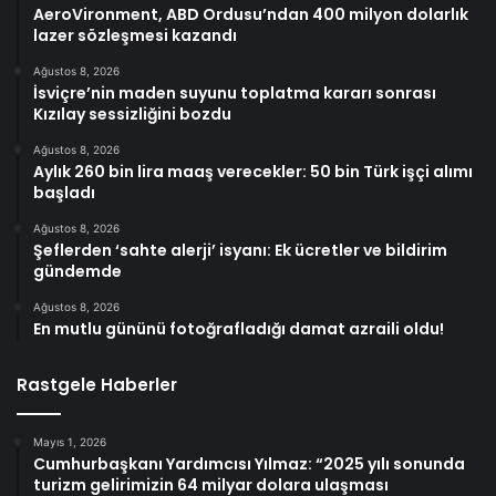
AeroVironment, ABD Ordusu’ndan 400 milyon dolarlık
lazer sözleşmesi kazandı
Ağustos 8, 2026
İsviçre’nin maden suyunu toplatma kararı sonrası
Kızılay sessizliğini bozdu
Ağustos 8, 2026
Aylık 260 bin lira maaş verecekler: 50 bin Türk işçi alımı
başladı
Ağustos 8, 2026
Şeflerden ‘sahte alerji’ isyanı: Ek ücretler ve bildirim
gündemde
Ağustos 8, 2026
En mutlu gününü fotoğrafladığı damat azraili oldu!
Rastgele Haberler
Mayıs 1, 2026
Cumhurbaşkanı Yardımcısı Yılmaz: “2025 yılı sonunda
turizm gelirimizin 64 milyar dolara ulaşması