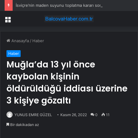
İsviçre’nin maden suyunu toplatma kararı sonrası Kızılay sessizliğini bozdu
Menü
Anasayfa
/
Haber
Haber
Muğla’da 13 yıl önce
kaybolan kişinin
öldürüldüğü iddiası üzerine
3 kişiye gözaltı
YUNUS EMRE GÜZEL
Kasım 26, 2022
0
11
Bir dakikadan az