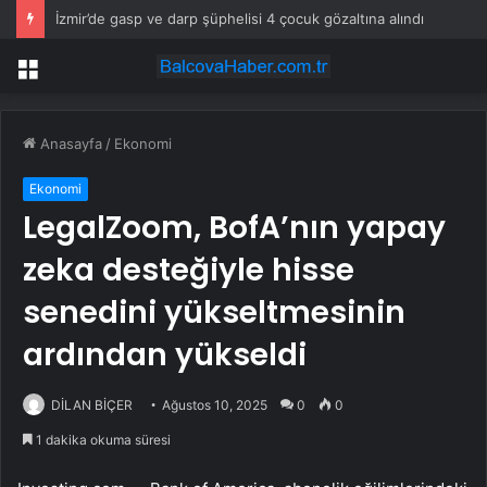
İzmir’de gasp ve darp şüphelisi 4 çocuk gözaltına alındı
Menü
Anasayfa
/
Ekonomi
Ekonomi
LegalZoom, BofA’nın yapay
zeka desteğiyle hisse
senedini yükseltmesinin
ardından yükseldi
DİLAN BİÇER
Ağustos 10, 2025
0
0
1 dakika okuma süresi