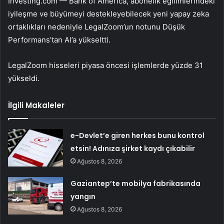
Investing.com — Bank of America, abonelik eğilimlerindeki
iyileşme ve büyümeyi destekleyebilecek yeni yapay zeka
ortaklıkları nedeniyle LegalZoom’un notunu Düşük
Performans’tan Al’a yükseltti.
LegalZoom hisseleri piyasa öncesi işlemlerde yüzde 31
yükseldi.
İlgili Makaleler
e-Devlet’e giren herkes bunu kontrol
etsin! Adınıza şirket kaydı çıkabilir
Ağustos 8, 2026
Gaziantep’te mobilya fabrikasında
yangın
Ağustos 8, 2026