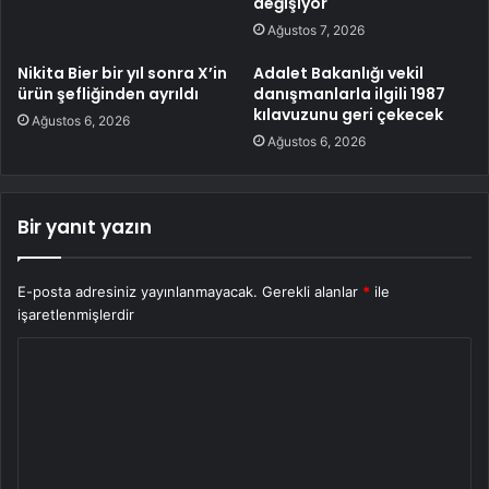
değişiyor
Ağustos 7, 2026
Nikita Bier bir yıl sonra X’in
Adalet Bakanlığı vekil
ürün şefliğinden ayrıldı
danışmanlarla ilgili 1987
kılavuzunu geri çekecek
Ağustos 6, 2026
Ağustos 6, 2026
Bir yanıt yazın
E-posta adresiniz yayınlanmayacak.
Gerekli alanlar
*
ile
işaretlenmişlerdir
Y
o
r
u
m