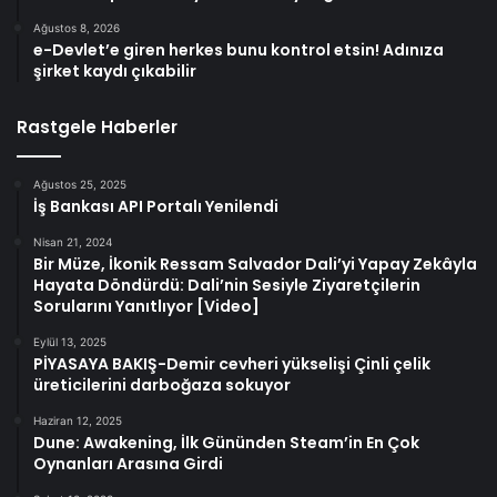
Ağustos 8, 2026
e-Devlet’e giren herkes bunu kontrol etsin! Adınıza
şirket kaydı çıkabilir
Rastgele Haberler
Ağustos 25, 2025
İş Bankası API Portalı Yenilendi
Nisan 21, 2024
Bir Müze, İkonik Ressam Salvador Dali’yi Yapay Zekâyla
Hayata Döndürdü: Dali’nin Sesiyle Ziyaretçilerin
Sorularını Yanıtlıyor [Video]
Eylül 13, 2025
PİYASAYA BAKIŞ-Demir cevheri yükselişi Çinli çelik
üreticilerini darboğaza sokuyor
Haziran 12, 2025
Dune: Awakening, İlk Gününden Steam’in En Çok
Oynanları Arasına Girdi