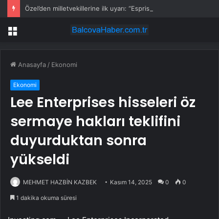
Özel’den milletvekillerine ilk uyarı: “Esprisini bile yapmayacaksınız”
Menü
Anasayfa
/
Ekonomi
Ekonomi
Lee Enterprises hisseleri öz
sermaye hakları teklifini
duyurduktan sonra
yükseldi
MEHMET HAZBİN KAZBEK
Kasım 14, 2025
0
0
1 dakika okuma süresi