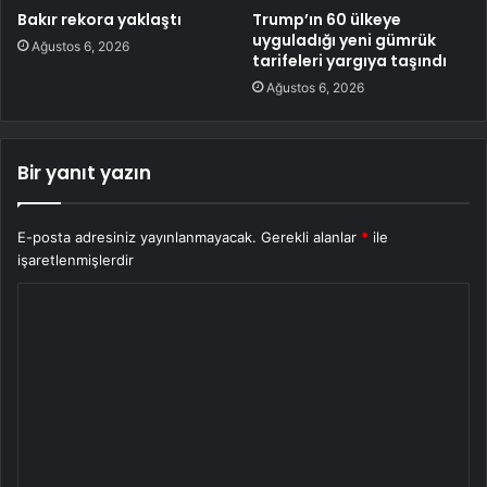
Bakır rekora yaklaştı
Trump’ın 60 ülkeye
uyguladığı yeni gümrük
Ağustos 6, 2026
tarifeleri yargıya taşındı
Ağustos 6, 2026
Bir yanıt yazın
E-posta adresiniz yayınlanmayacak.
Gerekli alanlar
*
ile
işaretlenmişlerdir
Y
o
r
u
m
*