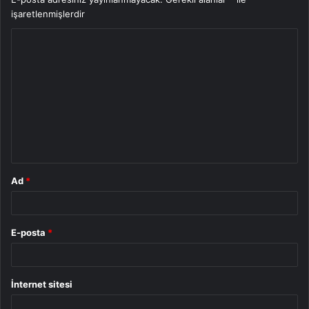
işaretlenmişlerdir
Y
o
r
u
m
*
Ad
*
E-posta
*
İnternet sitesi