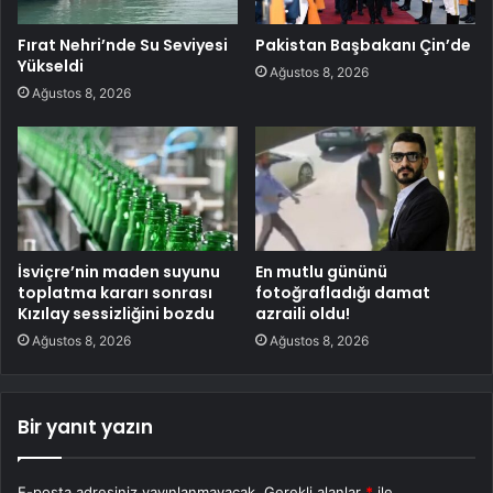
Fırat Nehri’nde Su Seviyesi
Pakistan Başbakanı Çin’de
Yükseldi
Ağustos 8, 2026
Ağustos 8, 2026
İsviçre’nin maden suyunu
En mutlu gününü
toplatma kararı sonrası
fotoğrafladığı damat
Kızılay sessizliğini bozdu
azraili oldu!
Ağustos 8, 2026
Ağustos 8, 2026
Bir yanıt yazın
E-posta adresiniz yayınlanmayacak.
Gerekli alanlar
*
ile