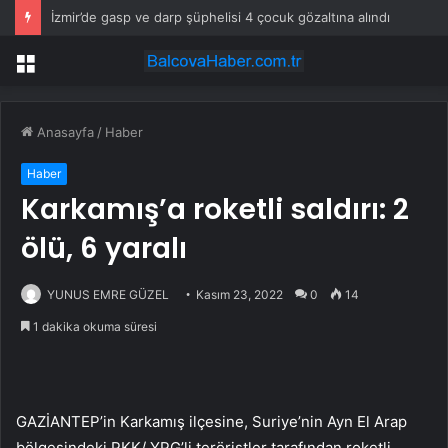
İzmir’de gasp ve darp şüphelisi 4 çocuk gözaltına alındı
Menü
Anasayfa
/
Haber
Haber
Karkamış’a roketli saldırı: 2
ölü, 6 yaralı
YUNUS EMRE GÜZEL
Kasım 23, 2022
0
14
1 dakika okuma süresi
GAZİANTEP’in Karkamış ilçesine, Suriye’nin Ayn El Arap
bölgesindeki PKK/ YPG’li teröristler tarafından roketli