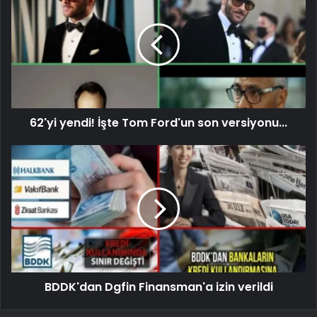
62'yi yendi! İşte Tom Ford'un son versiyonu...
BDDK'dan Dgfin Finansman'a izin verildi