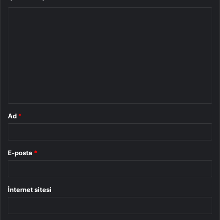
Y
o
r
u
m
*
Ad
*
E-posta
*
İnternet sitesi