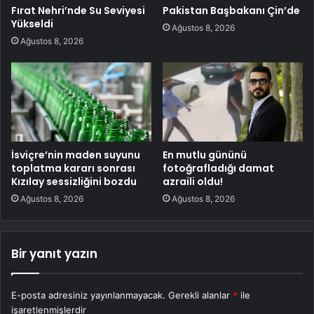
Fırat Nehri’nde Su Seviyesi
Pakistan Başbakanı Çin’de
Yükseldi
Ağustos 8, 2026
Ağustos 8, 2026
İsviçre’nin maden suyunu
En mutlu gününü
toplatma kararı sonrası
fotoğrafladığı damat
Kızılay sessizliğini bozdu
azraili oldu!
Ağustos 8, 2026
Ağustos 8, 2026
Bir yanıt yazın
E-posta adresiniz yayınlanmayacak.
Gerekli alanlar
*
ile
işaretlenmişlerdir