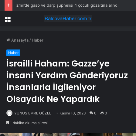
İzmir’de gasp ve darp şüphelisi 4 çocuk gözaltına alındı
Menü
Anasayfa
/
Haber
Haber
İsrailli Haham: Gazze’ye
İnsani Yardım Gönderiyoruz
İnsanlarla İlgileniyor
Olsaydık Ne Yapardık
YUNUS EMRE GÜZEL
Kasım 10, 2023
0
0
1 dakika okuma süresi