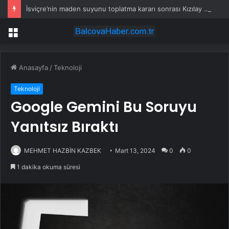
İsviçre’nin maden suyunu toplatma kararı sonrası Kızılay sessizliğini bozdu
Menü
Anasayfa
/
Teknoloji
Teknoloji
Google Gemini Bu Soruyu
Yanıtsız Bıraktı
MEHMET HAZBİN KAZBEK
Mart 13, 2024
0
0
1 dakika okuma süresi