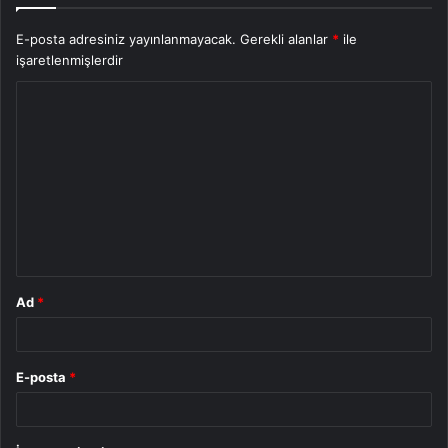
E-posta adresiniz yayınlanmayacak.
Gerekli alanlar
*
ile
işaretlenmişlerdir
Y
o
r
u
m
*
Ad
*
E-posta
*