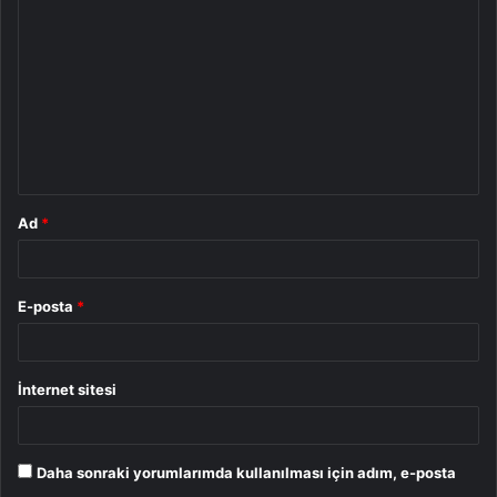
o
r
u
m
*
Ad
*
E-posta
*
İnternet sitesi
Daha sonraki yorumlarımda kullanılması için adım, e-posta