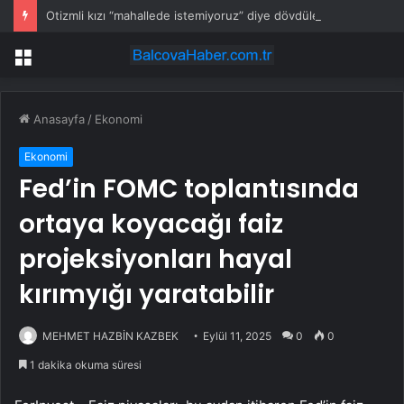
Otizmli kızı “mahallede istemiyoruz” diye dövdüler
Menü
Anasayfa
/
Ekonomi
Ekonomi
Fed’in FOMC toplantısında
ortaya koyacağı faiz
projeksiyonları hayal
kırımyığı yaratabilir
MEHMET HAZBİN KAZBEK
Eylül 11, 2025
0
0
1 dakika okuma süresi