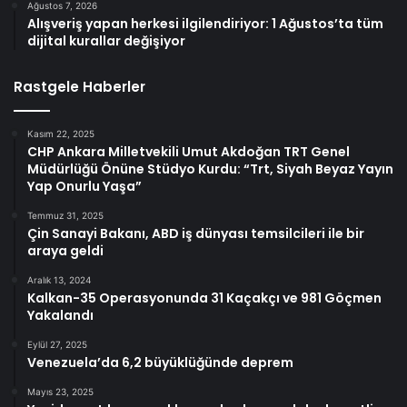
Ağustos 7, 2026
Alışveriş yapan herkesi ilgilendiriyor: 1 Ağustos’ta tüm
dijital kurallar değişiyor
Rastgele Haberler
Kasım 22, 2025
CHP Ankara Milletvekili Umut Akdoğan TRT Genel
Müdürlüğü Önüne Stüdyo Kurdu: “Trt, Siyah Beyaz Yayın
Yap Onurlu Yaşa”
Temmuz 31, 2025
Çin Sanayi Bakanı, ABD iş dünyası temsilcileri ile bir
araya geldi
Aralık 13, 2024
Kalkan-35 Operasyonunda 31 Kaçakçı ve 981 Göçmen
Yakalandı
Eylül 27, 2025
Venezuela’da 6,2 büyüklüğünde deprem
Mayıs 23, 2025