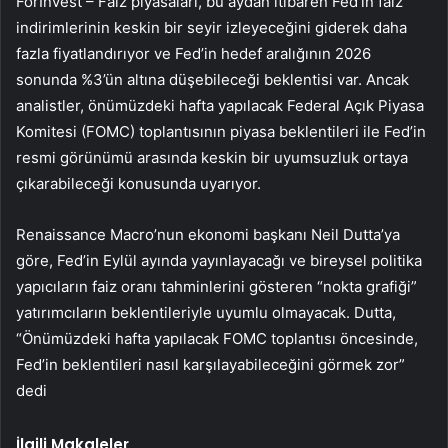
ForInvest – Faiz piyasaları, bu aydan itibaren Fed’in faiz
indirimlerinin keskin bir seyir izleyeceğini giderek daha
fazla fiyatlandırıyor ve Fed’in hedef aralığının 2026
sonunda %3’ün altına düşebileceği beklentisi var. Ancak
analistler, önümüzdeki hafta yapılacak Federal Açık Piyasa
Komitesi (FOMC) toplantısının piyasa beklentileri ile Fed’in
resmi görünümü arasında keskin bir uyumsuzluk ortaya
çıkarabileceği konusunda uyarıyor.
Renaissance Macro’nun ekonomi başkanı Neil Dutta’ya
göre, Fed’in Eylül ayında yayınlayacağı ve bireysel politika
yapıcıların faiz oranı tahminlerini gösteren “nokta grafiği”
yatırımcıların beklentileriyle uyumlu olmayacak. Dutta,
“Önümüzdeki hafta yapılacak FOMC toplantısı öncesinde,
Fed’in beklentileri nasıl karşılayabileceğini görmek zor”
dedi
İlgili Makaleler