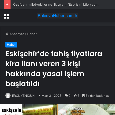
Özel’den milletvekillerine ilk uyarı: “Esprisini bile yapmayacaksınız”
Menü
Anasayfa
/
Haber
Haber
Eskişehir’de fahiş fiyatlara
kira ilanı veren 3 kişi
hakkında yasal işlem
başlatıldı
EROL YENİGÜN
Mart 31, 2023
0
6
Bir dakikadan az