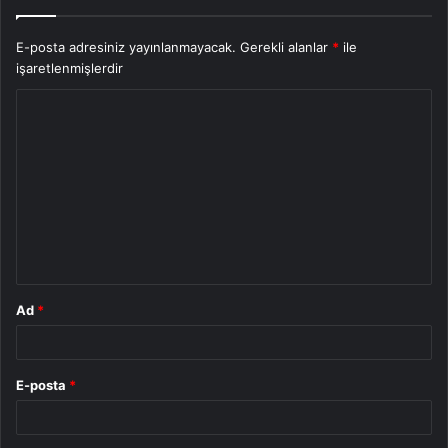
E-posta adresiniz yayınlanmayacak.
Gerekli alanlar
*
ile
işaretlenmişlerdir
Y
o
r
u
m
*
Ad
*
E-posta
*