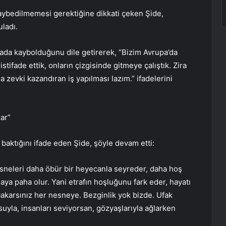
kaybedilmemesi gerektiğine dikkati çeken Şide,
ladı.
rada kaybolduğunu dile getirerek, “Bizim Avrupa’da
tifade ettik, onların çizgisinde gitmeye çalıştık. Zira
zevki kazandıran iş yapılması lazım.” ifadelerini
kar”
baktığını ifade eden Şide, şöyle devam etti:
 nesneleri daha öbür bir heyecanla seyreder, daha hoş
aya paha olur. Yani etrafın hoşluğunu fark eder, hayatı
 bakarsınız her nesneye. Bezginlik yok bizde. Ufak
suyla, insanları seviyorsan, gözyaşlarıyla ağlarken