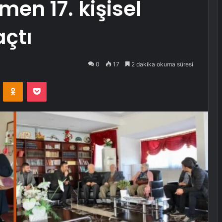
en 17. kişisel
açtı
0
17
2 dakika okuma süresi
VKontakte
Odnoklassniki
Pocket