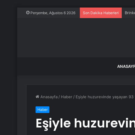
Brink
Perşembe, Ağustos 6 2026
Son Dakika Haberleri
ANASAY
Anasayfa
/
Haber
/
Eşiyle huzurevinde yaşayan 93 y
Haber
Eşiyle huzurev