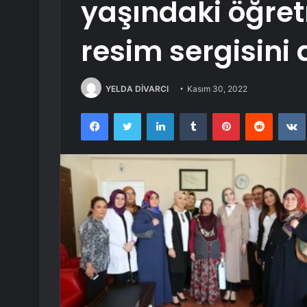
yaşındaki öğretm
resim sergisini 
YELDA DİVARCI
Kasım 30, 2022
Facebook
Twitter
LinkedIn
Tumblr
Pinterest
Reddit