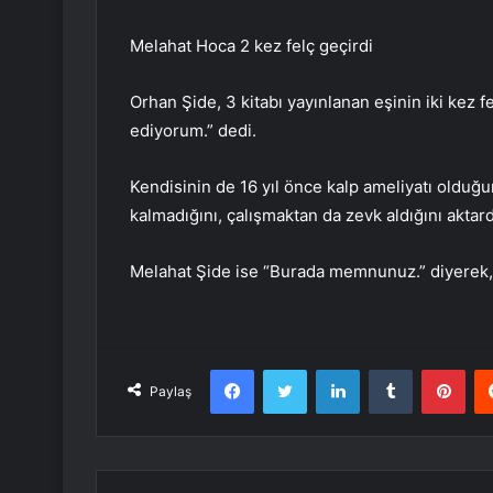
Melahat Hoca 2 kez felç geçirdi
Orhan Şide, 3 kitabı yayınlanan eşinin iki kez 
ediyorum.” dedi.
Kendisinin de 16 yıl önce kalp ameliyatı olduğ
kalmadığını, çalışmaktan da zevk aldığını aktard
Melahat Şide ise “Burada memnunuz.” diyerek,
Facebook
Twitter
LinkedIn
Tumblr
Pint
Paylaş