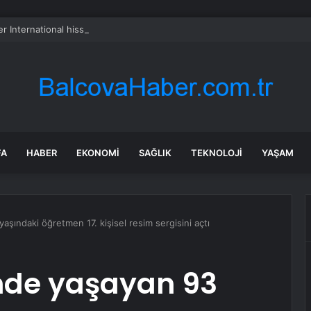
er International hissesi 12 Ağustos’ta yüzde 6,6 hareket edebilir
FA
HABER
EKONOMI
SAĞLIK
TEKNOLOJI
YAŞAM
aşındaki öğretmen 17. kişisel resim sergisini açtı
inde yaşayan 93