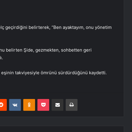
felç geçirdiğini belirterek, “Ben ayaktayım, onu yönetim
unu belirten Şide, gezmekten, sohbetten geri
ı.
 eşinin takviyesiyle ömrünü sürdürdüğünü kaydetti.
erest
Reddit
VKontakte
Odnoklassniki
Pocket
E-Posta ile paylaş
Yazdır