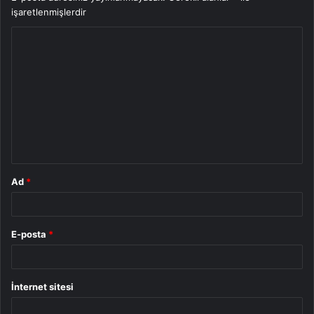
işaretlenmişlerdir
Y
o
r
u
m
*
Ad
*
E-posta
*
İnternet sitesi