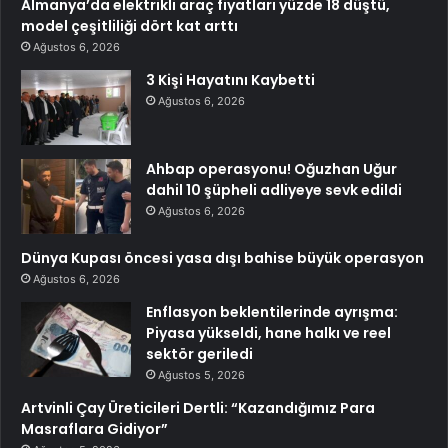
Almanya’da elektrikli araç fiyatları yüzde 18 düştü,
model çeşitliliği dört kat arttı
Ağustos 6, 2026
3 Kişi Hayatını Kaybetti
Ağustos 6, 2026
Ahbap operasyonu! Oğuzhan Uğur
dahil 10 şüpheli adliyeye sevk edildi
Ağustos 6, 2026
Dünya Kupası öncesi yasa dışı bahise büyük operasyon
Ağustos 6, 2026
Enflasyon beklentilerinde ayrışma:
Piyasa yükseldi, hane halkı ve reel
sektör geriledi
Ağustos 5, 2026
Artvinli Çay Üreticileri Dertli: “Kazandığımız Para
Masraflara Gidiyor”