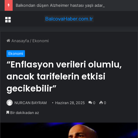
Balkondan düşen Alzheimer hastası yaşlı adam öldü
Menü
Anasayfa
/
Ekonomi
Ekonomi
“Enflasyon verileri olumlu,
ancak tarifelerin etkisi
gecikebilir”
NURCAN BAYRAM
Haziran 28, 2025
0
0
Bir dakikadan az