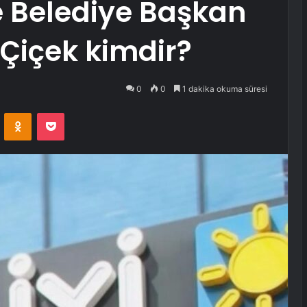
e Belediye Başkan
Çiçek kimdir?
0
0
1 dakika okuma süresi
VKontakte
Odnoklassniki
Pocket