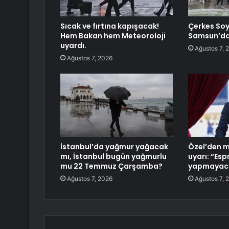
Sıcak ve fırtına kapışacak!
Çerkes Soy
Hem Bakan hem Meteoroloji
Samsun’da 
uyardı.
Ağustos 7, 
Ağustos 7, 2026
İstanbul’da yağmur yağacak
Özel’den mi
mı, İstanbul bugün yağmurlu
uyarı: “Espr
mu 22 Temmuz Çarşamba?
yapmayaca
Ağustos 7, 2026
Ağustos 7, 