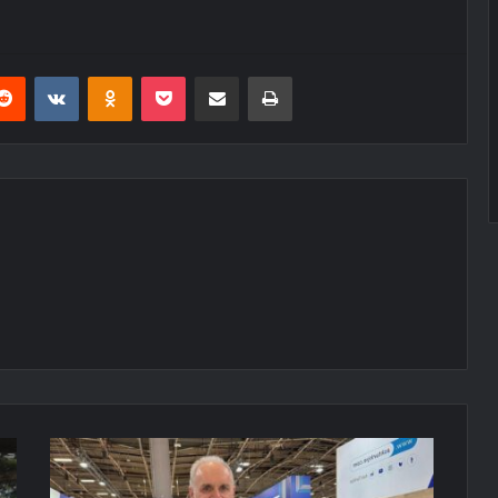
erest
Reddit
VKontakte
Odnoklassniki
Pocket
E-Posta ile paylaş
Yazdır