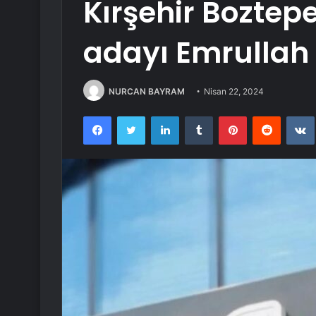
Kırşehir Boztep
adayı Emrullah 
NURCAN BAYRAM
Nisan 22, 2024
Facebook
Twitter
LinkedIn
Tumblr
Pinterest
Reddit