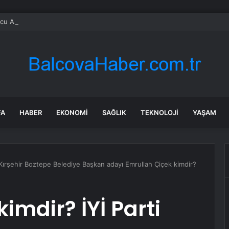
u Aslı İnandık evleniyor: Ünlü reklamcıdan romantik teklif
FA
HABER
EKONOMI
SAĞLIK
TEKNOLOJI
YAŞAM
i Kırşehir Boztepe Belediye Başkan adayı Emrullah Çiçek kimdir?
imdir? İYİ Parti