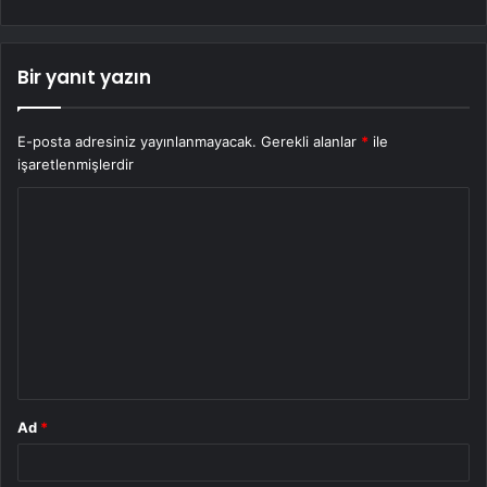
Bir yanıt yazın
E-posta adresiniz yayınlanmayacak.
Gerekli alanlar
*
ile
işaretlenmişlerdir
Y
o
r
u
m
*
Ad
*