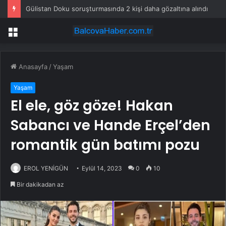
Gülistan Doku soruşturmasında 2 kişi daha gözaltına alındı
Menü
Anasayfa
/
Yaşam
Yaşam
El ele, göz göze! Hakan
Sabancı ve Hande Erçel’den
romantik gün batımı pozu
EROL YENİGÜN
Eylül 14, 2023
0
10
Bir dakikadan az