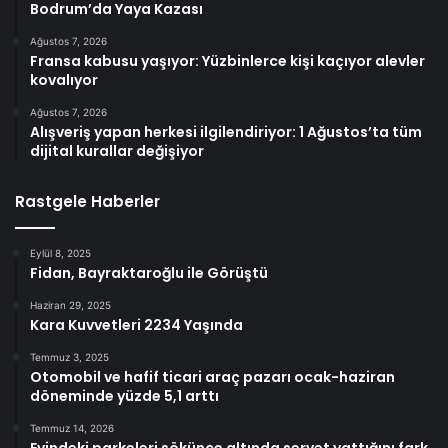
Bodrum’da Yaya Kazası
Ağustos 7, 2026
Fransa kabusu yaşıyor: Yüzbinlerce kişi kaçıyor alevler
kovalıyor
Ağustos 7, 2026
Alışveriş yapan herkesi ilgilendiriyor: 1 Ağustos’ta tüm
dijital kurallar değişiyor
Rastgele Haberler
Eylül 8, 2025
Fidan, Bayraktaroğlu ile Görüştü
Haziran 29, 2025
Kara Kuvvetleri 2234 Yaşında
Temmuz 3, 2025
Otomobil ve hafif ticari araç pazarı ocak-haziran
döneminde yüzde 5,1 arttı
Temmuz 14, 2026
Evindeki parkeleri sökünce altında servet yattığını fark