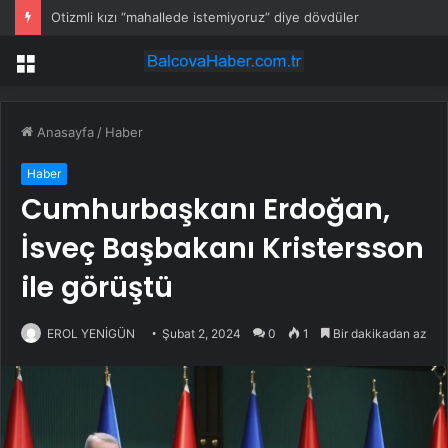
Otizmli kızı “mahallede istemiyoruz” diye dövdüler
Menü
Anasayfa
/
Haber
Haber
Cumhurbaşkanı Erdoğan,
İsveç Başbakanı Kristersson
ile görüştü
EROL YENİGÜN
Şubat 2, 2024
0
1
Bir dakikadan az