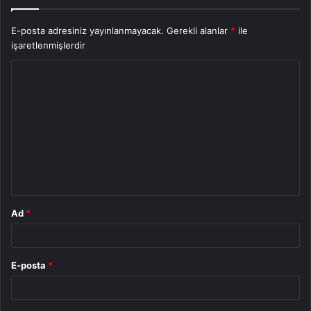
E-posta adresiniz yayınlanmayacak.
Gerekli alanlar
*
ile
işaretlenmişlerdir
Y
o
r
u
m
*
Ad
*
E-posta
*