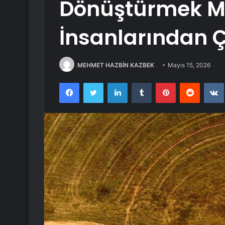
Dönüştürmek M
İnsanlarından Ç
MEHMET HAZBİN KAZBEK
Mayıs 15, 2026
Facebook
Twitter
LinkedIn
Tumblr
Pinterest
Reddit