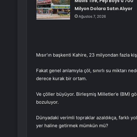
Mavis Tire, Pep Boys’u 700
Milyon Dolara Satın Alıyor
Ağustos 7, 2026
Mısır’ın başkenti Kahire, 23 milyondan fazla ki
Fakat genel anlamıyla çöl, sınırlı su miktarı n
derece kurak bir ortam.
Ve çöller büyüyor. Birleşmiş Milletler’e (BM) gö
bozuluyor.
Dünyadaki verimli topraklar azaldıkça, farklı yol
yer haline getirmek mümkün mü?