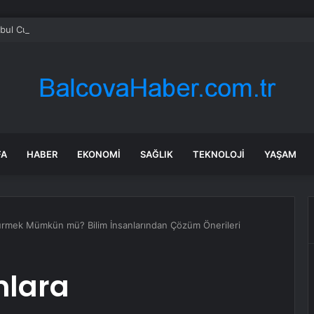
nbul Cumhuriyet Başsavcılığı: Gazeteci Cem Küçük gözaltına alındı
FA
HABER
EKONOMI
SAĞLIK
TEKNOLOJI
YAŞAM
ştürmek Mümkün mü? Bilim İnsanlarından Çözüm Önerileri
anlara