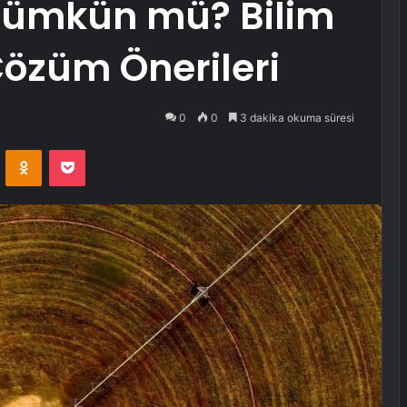
ümkün mü? Bilim
özüm Önerileri
0
0
3 dakika okuma süresi
VKontakte
Odnoklassniki
Pocket