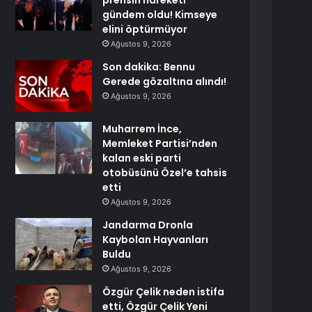
prensin hareketi
gündem oldu! Kimseye
elini öptürmüyor
Ağustos 9, 2026
Son dakika: Bennu
Gerede gözaltına alındı!
Ağustos 9, 2026
Muharrem İnce,
Memleket Partisi’nden
kalan eski parti
otobüsünü Özel’e tahsis
etti
Ağustos 9, 2026
Jandarma Dronla
Kaybolan Hayvanları
Buldu
Ağustos 9, 2026
Özgür Çelik neden istifa
etti, Özgür Çelik Yeni