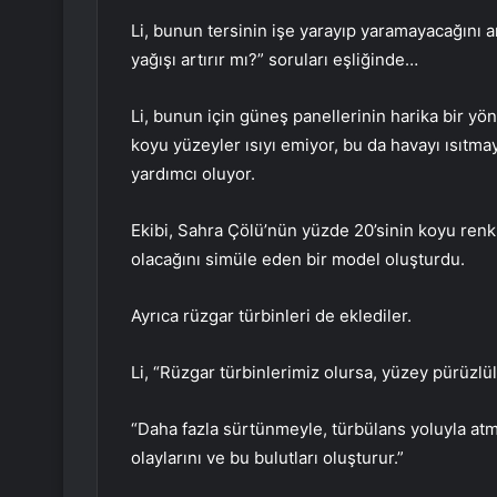
Li, bunun tersinin işe yarayıp yaramayacağını a
yağışı artırır mı?” soruları eşliğinde…
Li, bunun için güneş panellerinin harika bir y
koyu yüzeyler ısıyı emiyor, bu da havayı ısıtm
yardımcı oluyor.
Ekibi, Sahra Çölü’nün yüzde 20’sinin koyu ren
olacağını simüle eden bir model oluşturdu.
Ayrıca rüzgar türbinleri de eklediler.
Li, “Rüzgar türbinlerimiz olursa, yüzey pürüzlül
“Daha fazla sürtünmeyle, türbülans yoluyla atmo
olaylarını ve bu bulutları oluşturur.”