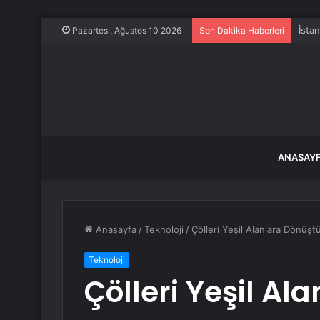
İsta
Pazartesi, Ağustos 10 2026
Son Dakika Haberleri
ANASAY
Anasayfa
/
Teknoloji
/
Çölleri Yeşil Alanlara Dönü
Teknoloji
Çölleri Yeşil Al