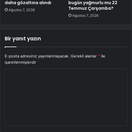
daha gözaltına alındı
bugün yağmurlu mu 22
Temmuz Çarşamba?
Ağustos 7, 2026
Ağustos 7, 2026
Bir yanıt yazın
E-posta adresiniz yayınlanmayacak.
Gerekli alanlar
*
ile
işaretlenmişlerdir
Y
o
r
u
m
*