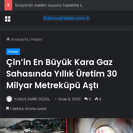
İsviçre’nin maden suyunu toplatma kararı sonrası Kızılay sessizliğini bozdu
Menü
Anasayfa
/
Haber
Haber
Çin’in En Büyük Kara Gaz
Sahasında Yıllık Üretim 30
Milyar Metreküpü Aştı
YUNUS EMRE GÜZEL
Ocak 8, 2023
0
8
1 dakika okuma süresi