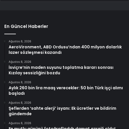
En Güncel Haberler
Ağustos 8, 2026
AeroVironment, ABD Ordusu’ndan 400 milyon dolarlık
lazer sözleşmesi kazandı
Ağustos 8, 2026
İsviçre’nin maden suyunu toplatma kararı sonrası
Kızılay sessizliğini bozdu
Ağustos 8, 2026
Aylık 260 bin lira maaş verecekler: 50 bin Türk işçi alımı
başladı
Ağustos 8, 2026
Şeflerden ‘sahte alerji’ isyanı: Ek ücretler ve bildirim
gündemde
Ağustos 8, 2026
En mutlu gününü fotoğrafladığı damat azraili oldu!