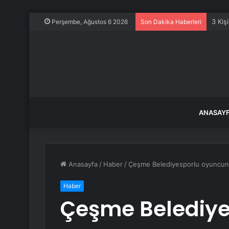
3 Kiş
Perşembe, Ağustos 6 2026
Son Dakika Haberleri
ANASAY
Anasayfa
/
Haber
/
Çeşme Belediyesporlu oyuncunun
Haber
Çeşme Belediy