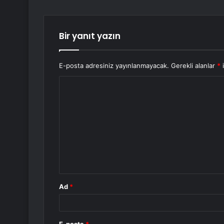
Bir yanıt yazın
E-posta adresiniz yayınlanmayacak.
Gerekli alanlar
*
i
Y
o
r
u
m
*
Ad
*