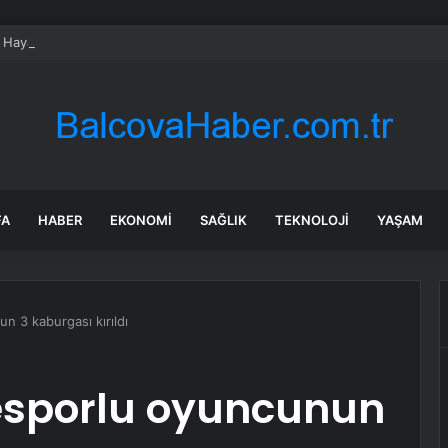
i Hayatını Kaybetti
FA
HABER
EKONOMI
SAĞLIK
TEKNOLOJI
YAŞAM
 3 kaburgası kırıldı
esporlu oyuncunun