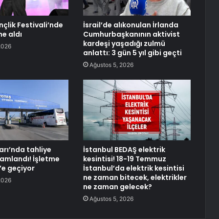
çlik Festivali’nde
İsrail’de alıkonulan İrlanda
e aldı
Cumhurbaşkanının aktivist
kardeşi yaşadığı zulmü
2026
anlattı: 3 gün 5 yıl gibi geçti
Ağustos 5, 2026
arı’nda tahliye
İstanbul BEDAŞ elektrik
amlandı! İşletme
kesintisi! 18-19 Temmuz
’e geçiyor
İstanbul’da elektrik kesintisi
ne zaman bitecek, elektrikler
2026
ne zaman gelecek?
Ağustos 5, 2026