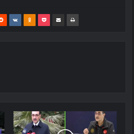
erest
Reddit
VKontakte
Odnoklassniki
Pocket
E-Posta ile paylaş
Yazdır