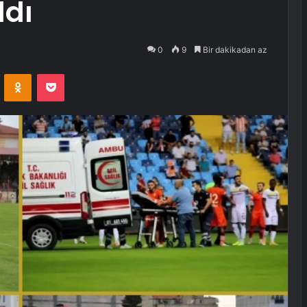
ldı
0
9
Bir dakikadan az
VKontakte
Odnoklassniki
Pocket