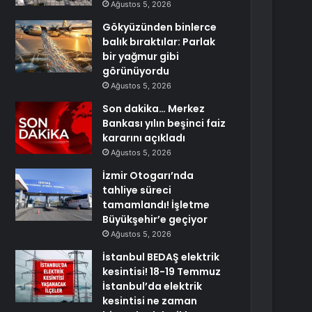
Ağustos 5, 2026
Gökyüzünden binlerce
balık bıraktılar: Parlak
bir yağmur gibi
görünüyordu
Ağustos 5, 2026
Son dakika… Merkez
Bankası yılın beşinci faiz
kararını açıkladı
Ağustos 5, 2026
İzmir Otogarı’nda
tahliye süreci
tamamlandı! İşletme
Büyükşehir’e geçiyor
Ağustos 5, 2026
İstanbul BEDAŞ elektrik
kesintisi! 18-19 Temmuz
İstanbul’da elektrik
kesintisi ne zaman