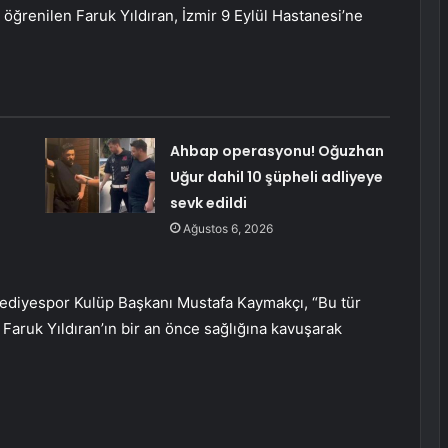
ğrenilen Faruk Yıldıran, İzmir 9 Eylül Hastanesi’ne
Ahbap operasyonu! Oğuzhan
Uğur dahil 10 şüpheli adliyeye
sevk edildi
Ağustos 6, 2026
ediyespor Kulüp Başkanı Mustafa Kaymakçı, “Bu tür
aruk Yıldıran’ın bir an önce sağlığına kavuşarak