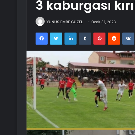
3 kaburgası kırı
YUNUS EMRE GÜZEL
Ocak 31, 2023
Facebook
Twitter
LinkedIn
Tumblr
Pinterest
Reddit