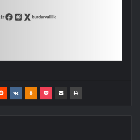
erest
Reddit
VKontakte
Odnoklassniki
Pocket
E-Posta ile paylaş
Yazdır