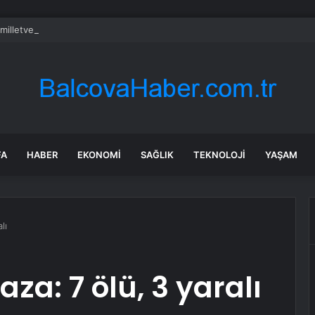
milletvekillerine ilk uyarı: “Esprisini bile yapmayacaksınız”
FA
HABER
EKONOMI
SAĞLIK
TEKNOLOJI
YAŞAM
lı
aza: 7 ölü, 3 yaralı