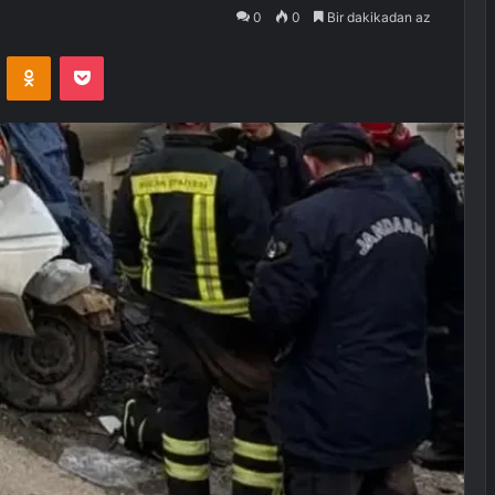
0
0
Bir dakikadan az
VKontakte
Odnoklassniki
Pocket