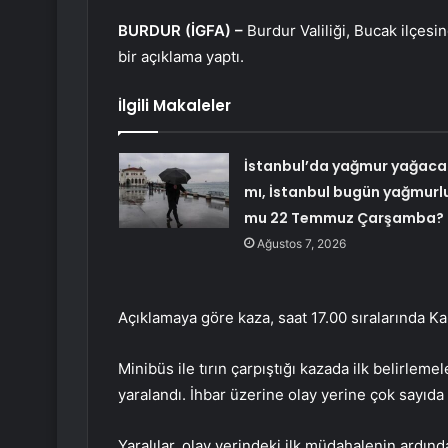
BURDUR (İGFA) –
Burdur Valiliği, Bucak ilçesi
bir açıklama yaptı.
İlgili Makaleler
İstanbul’da yağmur yağaca
mı, İstanbul bugün yağmurl
mu 22 Temmuz Çarşamba?
Ağustos 7, 2026
Açıklamaya göre kaza, saat 17.00 sıralarında K
Minibüs ile tırın çarpıştığı kazada ilk belirle
yaralandı. İhbar üzerine olay yerine çok sayıda 
Yaralılar, olay yerindeki ilk müdahalenin ardınd