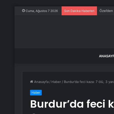
Özel’den 
Cuma, Ağustos 7 2026
Son Dakika Haberleri
ANASAY
Anasayfa
/
Haber
/
Burdur’da feci kaza: 7 ölü, 3 yara
Haber
Burdur’da feci k