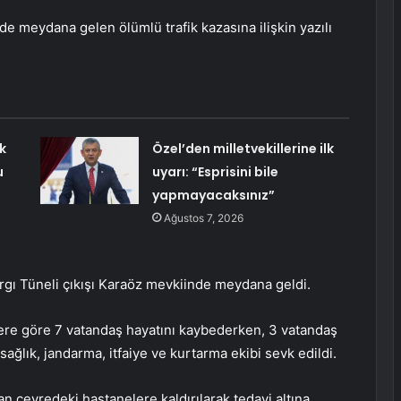
nde meydana gelen ölümlü trafik kazasına ilişkin yazılı
k
Özel’den milletvekillerine ilk
u
uyarı: “Esprisini bile
yapmayacaksınız”
Ağustos 7, 2026
argı Tüneli çıkışı Karaöz mevkiinde meydana geldi.
melere göre 7 vatandaş hayatını kaybederken, 3 vatandaş
sağlık, jandarma, itfaiye ve kurtarma ekibi sevk edildi.
an çevredeki hastanelere kaldırılarak tedavi altına