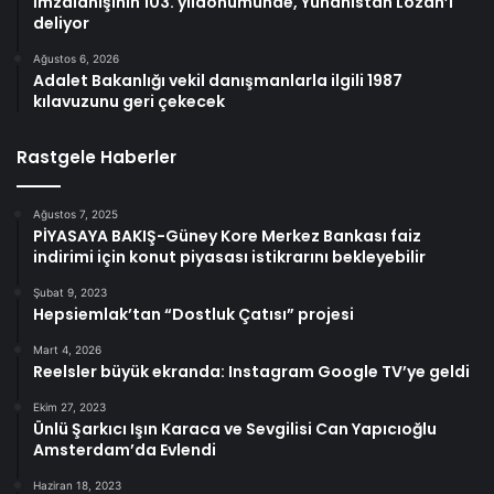
İmzalanışının 103. yıldönümünde, Yunanistan Lozan’ı
deliyor
Ağustos 6, 2026
Adalet Bakanlığı vekil danışmanlarla ilgili 1987
kılavuzunu geri çekecek
Rastgele Haberler
Ağustos 7, 2025
PİYASAYA BAKIŞ-Güney Kore Merkez Bankası faiz
indirimi için konut piyasası istikrarını bekleyebilir
Şubat 9, 2023
Hepsiemlak’tan “Dostluk Çatısı” projesi
Mart 4, 2026
Reelsler büyük ekranda: Instagram Google TV’ye geldi
Ekim 27, 2023
Ünlü Şarkıcı Işın Karaca ve Sevgilisi Can Yapıcıoğlu
Amsterdam’da Evlendi
Haziran 18, 2023