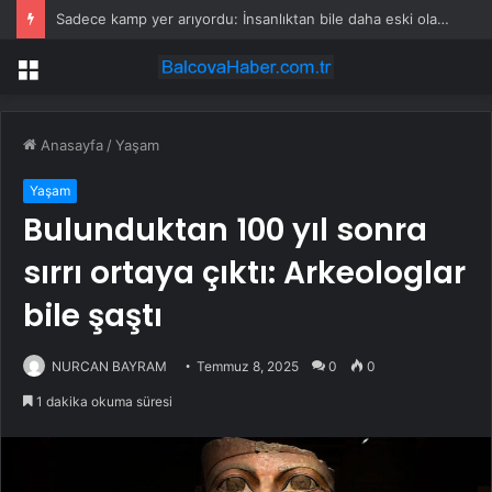
Sadece kamp yer arıyordu: İnsanlıktan bile daha eski olan şeyi buldu
Menü
Anasayfa
/
Yaşam
Yaşam
Bulunduktan 100 yıl sonra
sırrı ortaya çıktı: Arkeologlar
bile şaştı
NURCAN BAYRAM
Temmuz 8, 2025
0
0
1 dakika okuma süresi