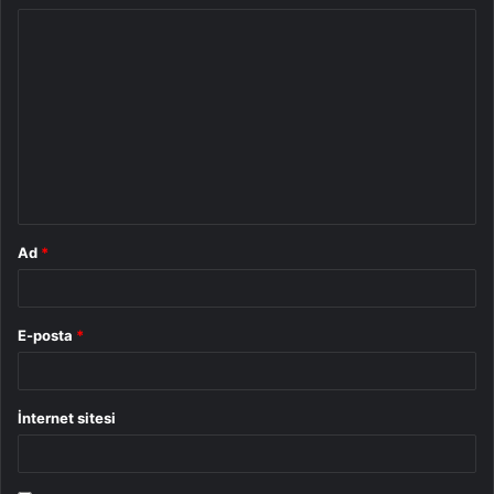
Y
o
r
u
m
*
Ad
*
E-posta
*
İnternet sitesi