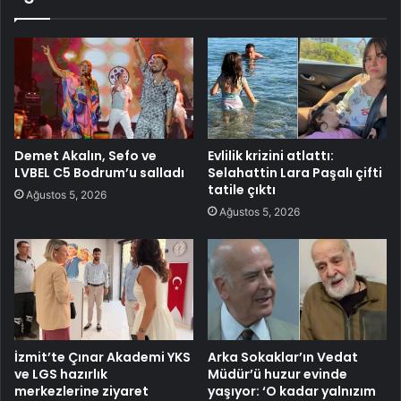
Demet Akalın, Sefo ve
Evlilik krizini atlattı:
LVBEL C5 Bodrum’u salladı
Selahattin Lara Paşalı çifti
tatile çıktı
Ağustos 5, 2026
Ağustos 5, 2026
İzmit’te Çınar Akademi YKS
Arka Sokaklar’ın Vedat
ve LGS hazırlık
Müdür’ü huzur evinde
merkezlerine ziyaret
yaşıyor: ‘O kadar yalnızım