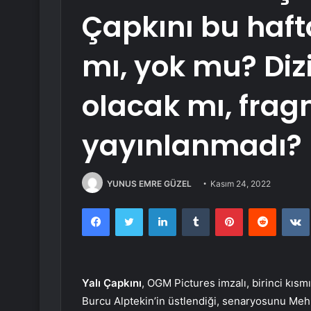
Çapkını bu haft
mı, yok mu? Diz
olacak mı, fra
yayınlanmadı?
YUNUS EMRE GÜZEL
Kasım 24, 2022
Facebook
Twitter
LinkedIn
Tumblr
Pinterest
Reddit
Yalı Çapkını
, OGM Pictures imzalı, birinci kıs
Burcu Alptekin’in üstlendiği, senaryosunu Meh