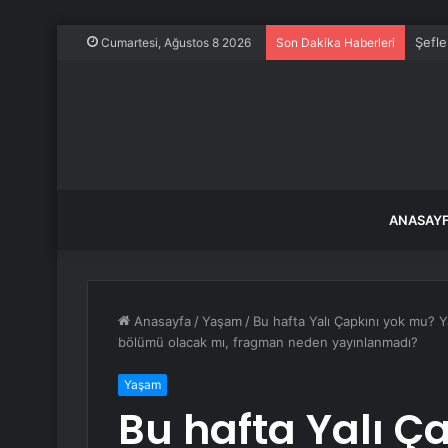
Şefle
Cumartesi, Ağustos 8 2026
Son Dakika Haberleri
ANASAY
Anasayfa
/
Yaşam
/
Bu hafta Yalı Çapkını yok mu? Y
bölümü olacak mı, fragman neden yayınlanmadı?
Yaşam
Bu hafta Yalı Ç