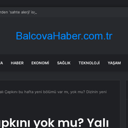
rden ‘sahte alerji’ isyanı: Ek ücretler ve bildirim gündemde
FA
HABER
EKONOMI
SAĞLIK
TEKNOLOJI
YAŞAM
alı Çapkını bu hafta yeni bölümü var mı, yok mu? Dizinin yeni
apkını yok mu? Yalı