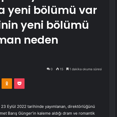
a yeni bölümü var
inin yeni bölümü
gman neden
0
15
1 dakika okuma süresi
VKontakte
Odnoklassniki
Pocket
mı 23 Eylül 2022 tarihinde yayımlanan, direktörlüğünü
met Barış Günger’in kaleme aldığı dram ve romantik