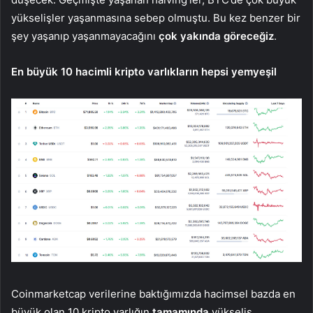
yükselişler yaşanmasına sebep olmuştu. Bu kez benzer bir
şey yaşanıp yaşanmayacağını
çok yakında göreceğiz
.
En büyük 10 hacimli kripto varlıkların hepsi yemyeşil
Coinmarketcap verilerine baktığımızda hacimsel bazda en
büyük olan 10 kripto varlığın
tamamında
yükseliş