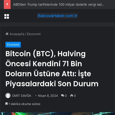
ABD’den Trump tarifelerinde 100 milyar dolarlık vergi iadesi
Menü
Anasayfa
/
Ekonomi
Ekonomi
Bitcoin (BTC), Halving
Öncesi Kendini 71 Bin
Doların Üstüne Attı: İşte
Piyasalardaki Son Durum
ÜMİT SAVĞA
Nisan 8, 2024
0
0
1 dakika okuma süresi