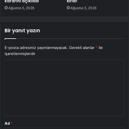
kararını açıkladı
kırdı!
Ağustos 5, 2026
Ağustos 5, 2026
Bir yanıt yazın
E-posta adresiniz yayınlanmayacak.
Gerekli alanlar
*
ile
işaretlenmişlerdir
Y
o
r
u
m
*
Ad
*