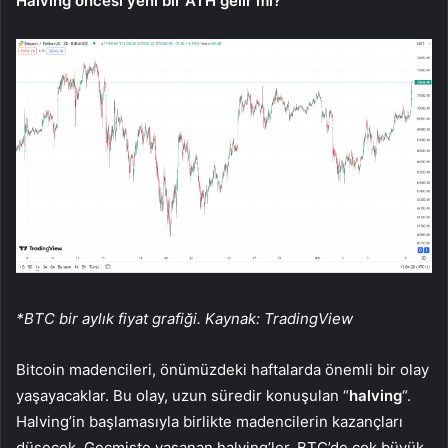
Halving öncesi yeni bir ATH gelir mi?
*BTC bir aylık fiyat grafiği. Kaynak: TradingView
Bitcoin madencileri, önümüzdeki haftalarda önemli bir olay
yaşayacaklar. Bu olay, uzun süredir konuşulan “
halving
“.
Halving’in başlamasıyla birlikte madencilerin kazançları
düşecek. Geçmişte yaşanan halving’ler, BTC’de çok büyük