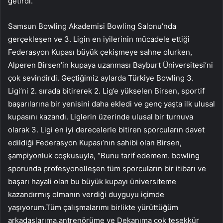
getirdi.
Samsun Bowling Akademisi Bowling Salonu’nda
gerçekleşen ve 3. Ligin en iyilerinin mücadele ettiği
Federasyon Kupası büyük çekişmeye sahne olurken,
Alperen Birsen’in kupaya uzanması Bayburt Üniversitesi’ni
çok sevindirdi. Geçtiğimiz aylarda Türkiye Bowling 3.
Ligi’ni 2. sırada bitirerek 2. Lig’e yükselen Birsen, sportif
başarılarına bir yenisini daha ekledi ve genç yaşta ilk ulusal
kupasını kazandı. Liglerin üzerinde ulusal bir turnuva
olarak 3. Ligi en iyi derecelerle bitiren sporcuların davet
edildiği Federasyon Kupası’nın sahibi olan Birsen,
şampiyonluk coşkusuyla, “Bunu tarif edemem. bowling
sporunda profesyonelleşen tüm sporcuların bir itibarı ve
başarı hayali olan bu büyük kupayı üniversiteme
kazandırmış olmanın verdiği duyguyu içimde
yaşıyorum.Tüm çalışmalarımı birlikte yürüttüğüm
arkadaşlarıma,antrenörüme ve Dekanıma çok teşekkür