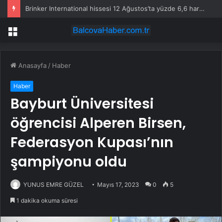
Brinker International hissesi 12 Ağustos’ta yüzde 6,6 hareket edebilir
Menü
Anasayfa
/
Haber
Haber
Bayburt Üniversitesi
öğrencisi Alperen Birsen,
Federasyon Kupası’nın
şampiyonu oldu
YUNUS EMRE GÜZEL
Mayıs 17, 2023
0
5
1 dakika okuma süresi