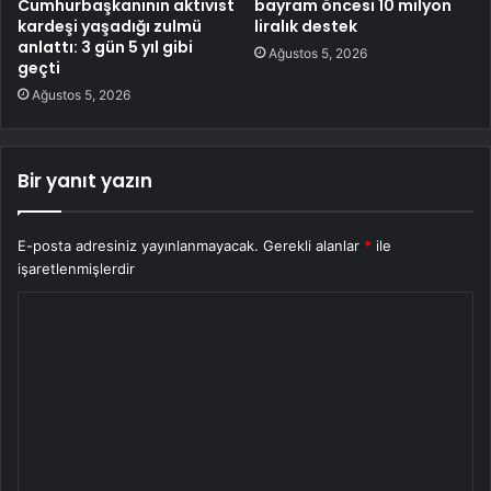
Cumhurbaşkanının aktivist
bayram öncesi 10 milyon
kardeşi yaşadığı zulmü
liralık destek
anlattı: 3 gün 5 yıl gibi
Ağustos 5, 2026
geçti
Ağustos 5, 2026
Bir yanıt yazın
E-posta adresiniz yayınlanmayacak.
Gerekli alanlar
*
ile
işaretlenmişlerdir
Y
o
r
u
m
*