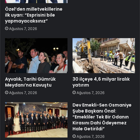
Özel’den milletvekillerine
ilk uyarı: “Esprisini bile
yapmayacaksınız”
Ağustos 7, 2026
Ayvalık, Tarihi Gümrük
30 ilçeye 4,6 milyar liralık
Meydanı’na Kavuştu
yatırım
Ağustos 7, 2026
Ağustos 7, 2026
Dev Emekli-Sen Osmaniye
Şube Başkanı Önal:
“Emekliler Tek Bir Odanın
Kirasını Dahi Ödeyemez
Hale Getirildi”
Ağustos 7, 2026