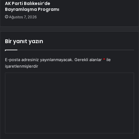
AK Parti Balıkesir’de
Bayramlaşma Programı
Ağustos 7, 2026
Bir yanıt yazın
E-posta adresiniz yayınlanmayacak.
Gerekli alanlar
*
ile
işaretlenmişlerdir
Y
o
r
u
m
*