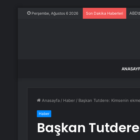
Türki
Perşembe, Ağustos 6 2026
Son Dakika Haberleri
ANASAY
Anasayfa
/
Haber
/
Başkan Tutdere: Kimsenin ekme
Haber
Başkan Tutdere