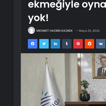
ekmeğiyle oyna
yok!
MEHMET HAZBİN KAZBEK
Mayıs 25, 2024
Facebook
Twitter
LinkedIn
Tumblr
Pinterest
Reddit