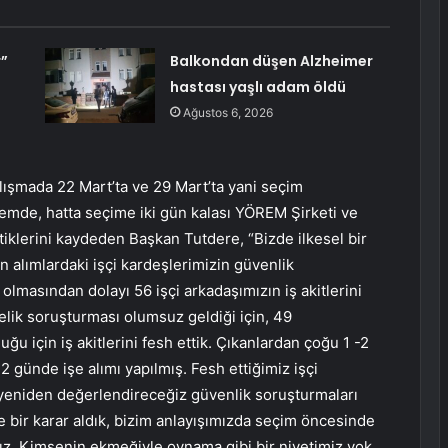
r”
Balkondan düşen Alzheimer
hastası yaşlı adam öldü
Ağustos 6, 2026
çalışmada 22 Mart’ta ve 29 Mart’ta yani seçim
emde, hatta seçime iki gün kalası YÖREM Şirketi ve
ttiklerini kaydeden Başkan Tutdere, “Bizde ilkesel bir
n alımlardaki işçi kardeşlerimizin güvenlik
olmasından dolayı 56 işçi arkadaşımızın iş akitlerini
elik soruşturması olumsuz geldiği için, 49
uğu için iş akitlerini fesh ettik. Çıkanlardan çoğu 1 -2
2 günde işe alımı yapılmış. Fesh ettiğimiz işçi
ı yeniden değerlendireceğiz güvenlik soruşturmaları
le bir karar aldık, bizim anlayışımızda seçim öncesinde
z. Kimsenin ekmeğiyle oynama gibi bir niyetimiz yok,