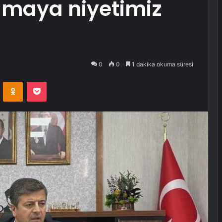
maya niyetimiz
0
0
1 dakika okuma süresi
VKontakte
Odnoklassniki
Pocket