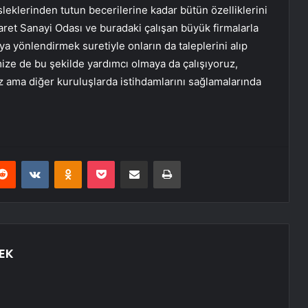
sleklerinden tutun becerilerine kadar bütün özelliklerini
icaret Sanayi Odası ve buradaki çalışan büyük firmalarla
ya yönlendirmek suretiyle onların da taleplerini alıp
ize de bu şekilde yardımcı olmaya da çalışıyoruz,
 ama diğer kuruluşlarda istihdamlarını sağlamalarında
erest
Reddit
VKontakte
Odnoklassniki
Pocket
E-Posta ile paylaş
Yazdır
EK