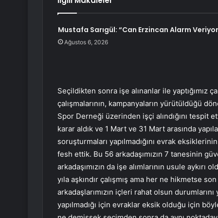
İlgili Makaleler
Mustafa Sarıgül: “Can Erzincan Alarm Veriyo
Ağustos 6, 2026
Seçildikten sonra işe alınanlar ile yaptığımız 
çalışmalarının, kampanyaların yürütüldüğü dön
Spor Derneği üzerinden işçi alındığını tespit e
karar aldık ve 1 Mart ve 31 Mart arasında yapıla
soruşturmaları yapılmadığını evrak eksiklerinin 
fesh ettik. Bu 56 arkadaşımızın 7 tanesinin güv
arkadaşımızın da işe alımlarının usule aykırı old
yıla aşkındır çalışmış ama her ne hikmetse son 
arkadaşlarımızın içleri rahat olsun durumların
yapılmadığı için evraklar eksik olduğu için böy
ne demişsek seçimden sonra da aynı noktadayı