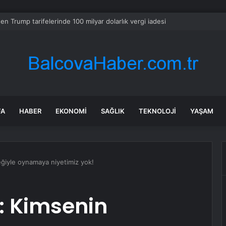
ye ile Çin Ekonomi Forumu
FA
HABER
EKONOMI
SAĞLIK
TEKNOLOJI
YAŞAM
ğiyle oynamaya niyetimiz yok!
: Kimsenin