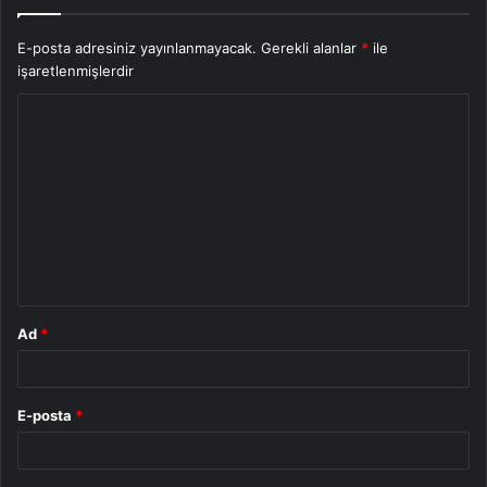
E-posta adresiniz yayınlanmayacak.
Gerekli alanlar
*
ile
işaretlenmişlerdir
Y
o
r
u
m
*
Ad
*
E-posta
*