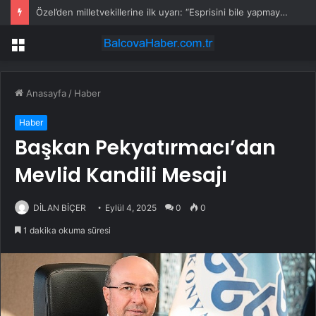
Özel’den milletvekillerine ilk uyarı: “Esprisini bile yapmayacaksınız”
Menü
Anasayfa
/
Haber
Haber
Başkan Pekyatırmacı’dan
Mevlid Kandili Mesajı
DİLAN BİÇER
Eylül 4, 2025
0
0
1 dakika okuma süresi