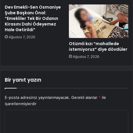
Dev Emekli-Sen Osmaniye
Şube Başkanı Önal:
“Emekliler Tek Bir Odanın
Kirasını Dahi Ödeyemez
Hale Getirildi”
Ağustos 7, 2026
Otizmli kızı “mahallede
istemiyoruz” diye dövdüler
Ağustos 7, 2026
Bir yanıt yazın
E-posta adresiniz yayınlanmayacak.
Gerekli alanlar
*
ile
işaretlenmişlerdir
Y
o
r