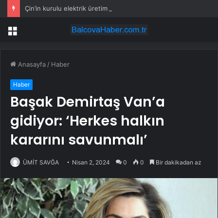
Çin’in kurulu elektrik üretim kapasitesi 4 milyar kilovatı aştı
Menü
Anasayfa
/
Haber
Haber
Başak Demirtaş Van’a
gidiyor: ‘Herkes halkın
kararını savunmalı’
ÜMİT SAVĞA
Nisan 2, 2024
0
0
Bir dakikadan az