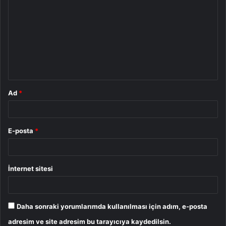
o
r
u
m
*
Ad
*
E-posta
*
İnternet sitesi
Daha sonraki yorumlarımda kullanılması için adım, e-posta
adresim ve site adresim bu tarayıcıya kaydedilsin.