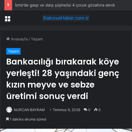
İzmir’de gasp ve darp şüphelisi 4 çocuk gözaltına alındı
Menü
Anasayfa
/
Yaşam
Yaşam
Bankacılığı bırakarak köye
yerleşti! 28 yaşındaki genç
kızın meyve ve sebze
üretimi sonuç verdi
NURCAN BAYRAM
Temmuz 6, 2026
0
0
1 dakika okuma süresi