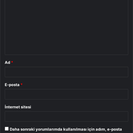
Y
o
r
u
m
*
Ad
*
E-posta
*
İnternet sitesi
Daha sonraki yorumlarımda kullanılması için adım, e-posta