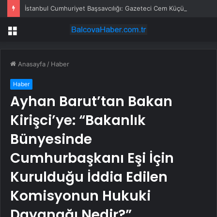
İstanbul Cumhuriyet Başsavcılığı: Gazeteci Cem Küçük gözaltına alındı
Menü
Anasayfa
/
Haber
Haber
Ayhan Barut’tan Bakan
Kirişci’ye: “Bakanlık
Bünyesinde
Cumhurbaşkanı Eşi İçin
Kurulduğu İddia Edilen
Komisyonun Hukuki
Dayanağı Nedir?”