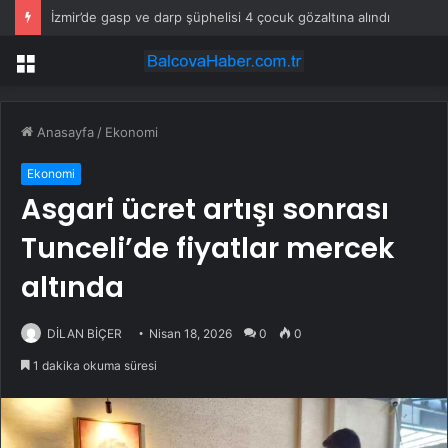
İzmir’de gasp ve darp şüphelisi 4 çocuk gözaltına alındı
Menü
Anasayfa
/
Ekonomi
Ekonomi
Asgari ücret artışı sonrası
Tunceli’de fiyatlar mercek
altında
DİLAN BİÇER
Nisan 18, 2026
0
0
1 dakika okuma süresi