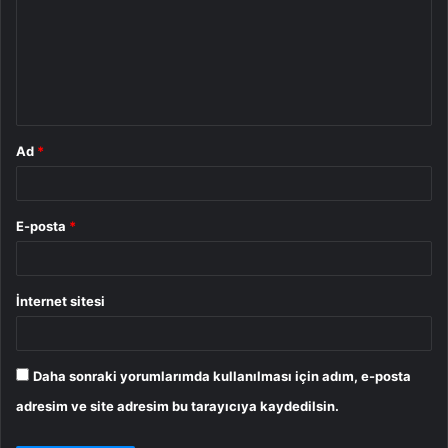
r
u
m
*
Ad
*
E-posta
*
İnternet sitesi
Daha sonraki yorumlarımda kullanılması için adım, e-posta
adresim ve site adresim bu tarayıcıya kaydedilsin.