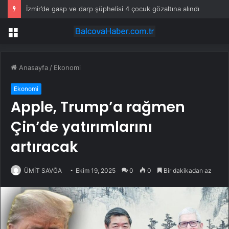
İzmir’de gasp ve darp şüphelisi 4 çocuk gözaltına alındı
Menü
Anasayfa
/
Ekonomi
Ekonomi
Apple, Trump’a rağmen
Çin’de yatırımlarını
artıracak
ÜMİT SAVĞA
Ekim 19, 2025
0
0
Bir dakikadan az