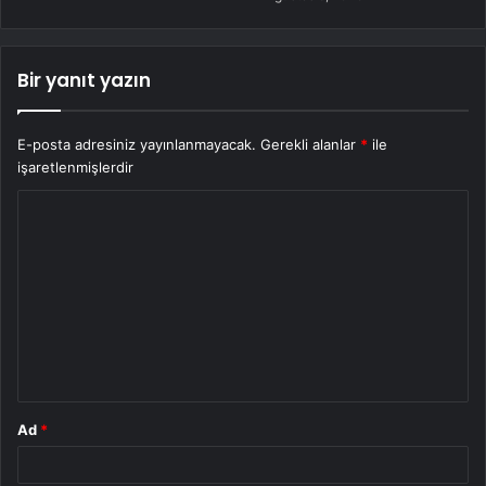
Bir yanıt yazın
E-posta adresiniz yayınlanmayacak.
Gerekli alanlar
*
ile
işaretlenmişlerdir
Y
o
r
u
m
*
Ad
*