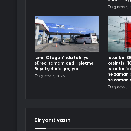
Ağustos 5, 
İzmir Otogarı’nda tahliye
İstanbul B
süreci tamamlandı! İşletme
kesintisi!
Büyükşehir’e geçiyor
İstanbul’da
ne zaman b
Ağustos 5, 2026
ne zaman 
Ağustos 5, 
Bir yanıt yazın