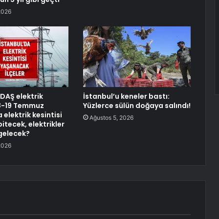
2026
EDAŞ elektrik
İstanbul’u keneler bastı:
 18-19 Temmuz
Yüzlerce sülün doğaya salındı!
 elektrik kesintisi
Ağustos 5, 2026
itecek, elektrikler
gelecek?
2026