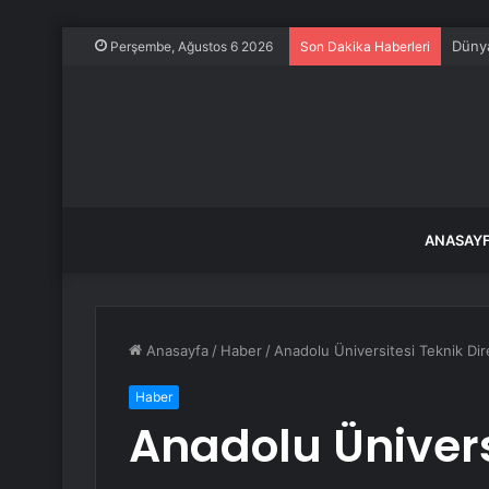
Dünya
Perşembe, Ağustos 6 2026
Son Dakika Haberleri
ANASAY
Anasayfa
/
Haber
/
Anadolu Üniversitesi Teknik Di
Haber
Anadolu Ünivers