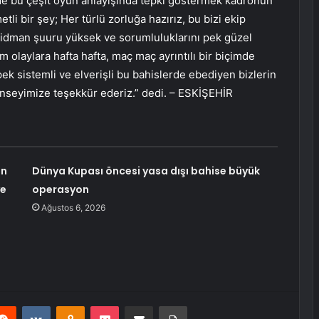
e bu çeşit oyun anlayışında tepki göstermek kadronun
tli bir şey; Her türlü zorluğa hazırız, bu bizi ekip
 idman şuuru yüksek ve sorumluluklarını pek güzel
olaylara hafta hafta, maç maç ayrıntılı bir biçimde
ek sistemli ve elverişli bu bahislerde ebediyen bizlerin
onseyimize teşekkür ederiz.” dedi. – ESKİŞEHİR
an
Dünya Kupası öncesi yasa dışı bahise büyük
ye
operasyon
Ağustos 6, 2026
erest
Reddit
VKontakte
Odnoklassniki
Pocket
E-Posta ile paylaş
Yazdır