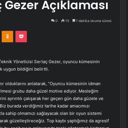
ç Gezer Açıklaması
0
15
1 dakika okuma süresi
VKontakte
Odnoklassniki
Pocket
 Teknik Yöneticisi Sertaç Gezer, oyuncu kümesinin
uygun bildiğini belirtti.
azır olduklarını anlatarak, “Oyuncu kümesinin idman
ilmesi grubu daha güzel motive ediyor. Mesleğim
rini ayrıntılı çalışarak her geçen gün daha güzele ve
Biz burada verdiğimiz tarihe kadar amacımızı
azla sahip olmamızı sağlayacak olan bir oyun sistemi
rak güzelleştireceğiz. Top kaybı yaptığımız da agresif