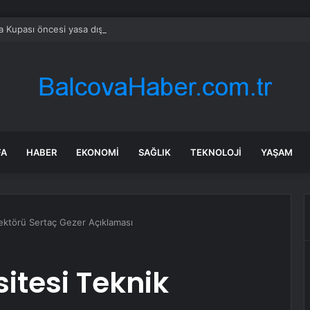
 Kupası öncesi yasa dışı bahise büyük operasyon
FA
HABER
EKONOMI
SAĞLIK
TEKNOLOJI
YAŞAM
rektörü Sertaç Gezer Açıklaması
itesi Teknik