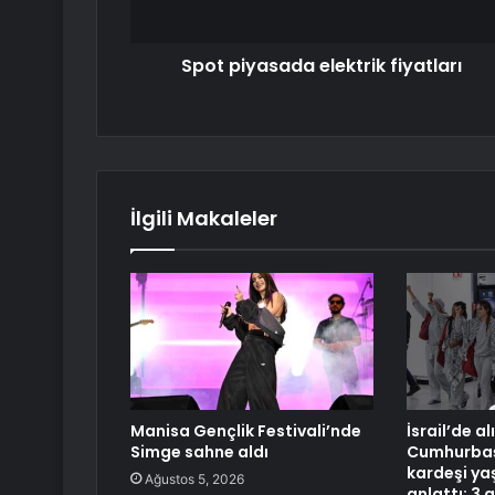
Spot piyasada elektrik fiyatları
İlgili Makaleler
Manisa Gençlik Festivali’nde
İsrail’de a
Simge sahne aldı
Cumhurbaşk
kardeşi ya
Ağustos 5, 2026
anlattı: 3 g