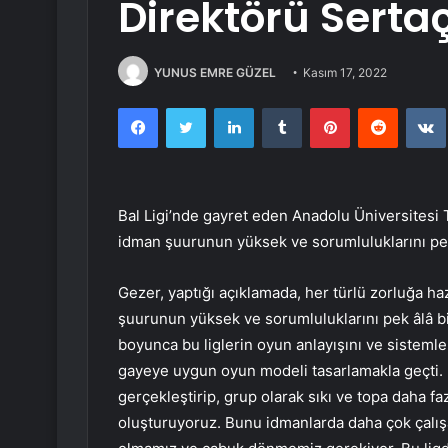
Direktörü Serta
YUNUS EMRE GÜZEL
Kasım 17, 2022
Facebook
Twitter
LinkedIn
Tumblr
Pinterest
Reddit
Bal Ligi’nde gayret eden Anadolu Üniversitesi
idman şuurunun yüksek ve sorumluluklarını pek 
Gezer, yaptığı açıklamada, her türlü zorluğa h
şuurunun yüksek ve sorumluluklarını pek âlâ b
boyunca bu liglerin oyun anlayışını ve sistemle
gayeye uygun oyun modeli tasarlamakla geçti. 
gerçekleştirip, grup olarak sıkı ve topa daha f
oluşturuyoruz. Bunu idmanlarda daha çok çalışa