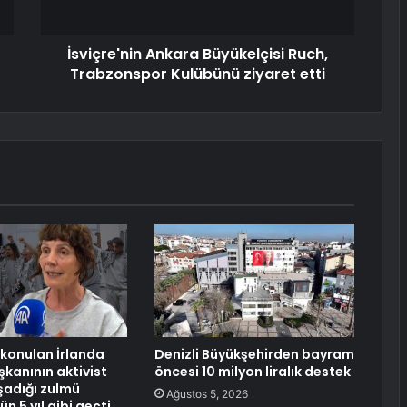
İsviçre'nin Ankara Büyükelçisi Ruch,
Trabzonspor Kulübünü ziyaret etti
lıkonulan İrlanda
Denizli Büyükşehirden bayram
anının aktivist
öncesi 10 milyon liralık destek
şadığı zulmü
Ağustos 5, 2026
ün 5 yıl gibi geçti