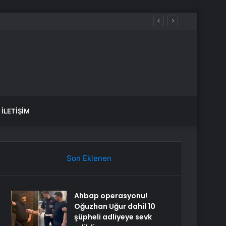
İLETIŞIM
Son Eklenen
Ahbap operasyonu!
Oğuzhan Uğur dahil 10
şüpheli adliyeye sevk