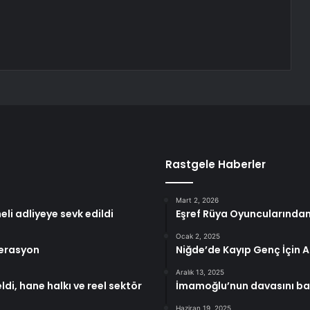
Rastgele Haberler
Mart 2, 2026
i adliyeye sevk edildi
Eşref Rüya Oyuncularından
Ocak 2, 2025
perasyon
Niğde’de Kayıp Genç İçin 
Aralık 13, 2025
di, hane halkı ve reel sektör
İmamoğlu’nun davasını b
Haziran 19, 2025