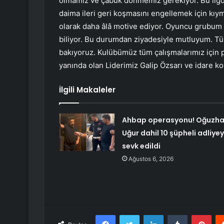
olmamız ve çabuk dönmemiz gerekiyor. Bu ligd
daima ileri geri koşmasını engellemek için kıyme
olarak daha âlâ motive ediyor. Oyuncu grubum
biliyor. Bu durumdan ziyadesiyle mutluyum. Tüm 
bakıyoruz. Kulübümüz tüm çalışmalarımız için p
yanında olan Liderimiz Galip Özsarı ve idare k
İlgili Makaleler
Ahbap operasyonu! Oğuzh
Uğur dahil 10 şüpheli adliye
sevk edildi
Ağustos 6, 2026
Facebook
Twitter
LinkedIn
Tumblr
Pint