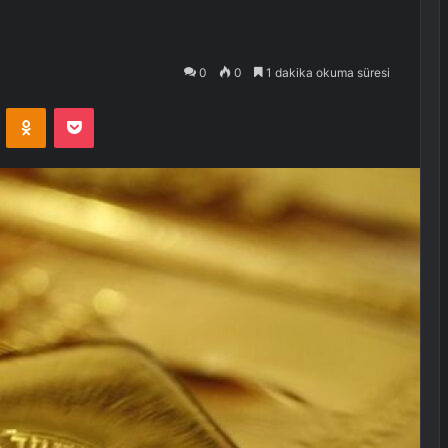
0
0
1 dakika okuma süresi
VKontakte
Odnoklassniki
Pocket