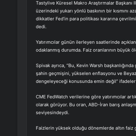
Tastylive Küresel Makro Araştırmalar Başkanı Ily
üzerindeki yukarı yönlü baskının bir kısmını azal
dikkatler Fed’in para politikası kararına çevrilm
dedi.
Yatırımcılar günün ilerleyen saatlerinde açıklan
odaklanmış durumda. Faiz oranlarının büyük ö
Spivak ayrıca, “Bu, Kevin Warsh başkanlığında 
şahin geçmişini, yükselen enflasyonu ve Beyaz S
dengeleyeceği konusunda emin değil” ifadeleri
CME FedWatch verilerine göre yatırımcılar artık 
olarak görüyor. Bu oran, ABD-İran barış anlaş
seviyesindeydi.
Faizlerin yüksek olduğu dönemlerde altın faiz g