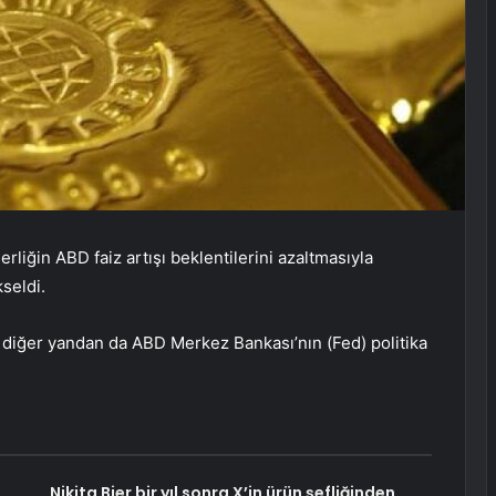
rliğin ABD faiz artışı beklentilerini azaltmasıyla
seldi.
ı, diğer yandan da ABD Merkez Bankası’nın (Fed) politika
Nikita Bier bir yıl sonra X’in ürün şefliğinden