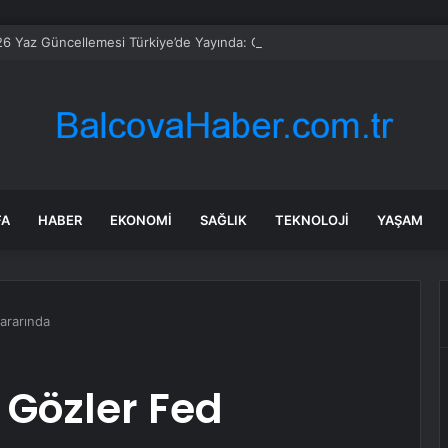
6 Yaz Güncellemesi Türkiye’de Yayında: Grok Asistanı ve Kişiselleştiril
FA
HABER
EKONOMI
SAĞLIK
TEKNOLOJI
YAŞAM
kararında
: Gözler Fed