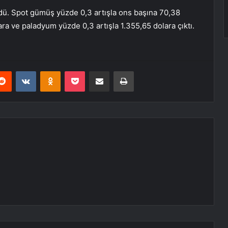
rdü. Spot gümüş yüzde 0,3 artışla ons başına 70,38
ara ve paladyum yüzde 0,3 artışla 1.355,65 dolara çıktı.
erest
Reddit
VKontakte
Odnoklassniki
Pocket
E-Posta ile paylaş
Yazdır