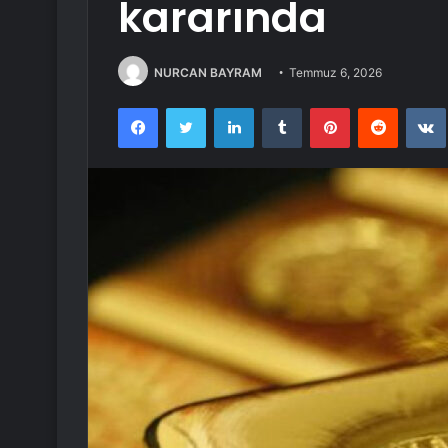
kararında
NURCAN BAYRAM
Temmuz 6, 2026
Facebook
Twitter
LinkedIn
Tumblr
Pinterest
Reddit