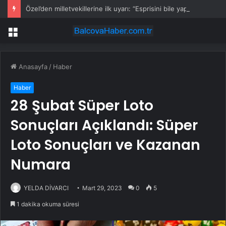
Özel’den milletvekillerine ilk uyarı: “Esprisini bile yapmayacaksınız”
Menü
Anasayfa
/
Haber
Haber
28 Şubat Süper Loto
Sonuçları Açıklandı: Süper
Loto Sonuçları ve Kazanan
Numara
YELDA DİVARCI
Mart 29, 2023
0
5
1 dakika okuma süresi