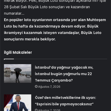
merak ediyor. Peki, Büyük Loto sonuçları açıklandı mı? İşte
28 Şubat Salı Büyük Loto sonuçları ve kazandıran
numaralar…
En popüler loto oyunlarının ortasında yer alan Muhteşem
Loto bu hafta da kazandırmaya devam ediyor. Büyük
ikramiyeyi kazanmak isteyen vatandaşlar, Büyük Loto
sonuçlarını merakla bekliyor.
İlgili Makaleler
İstanbul’da yağmur yağacak mı,
İstanbul bugün yağmurlu mu 22
Temmuz Çarşamba?
Ağustos 7, 2026
Özel’den milletvekillerine ilk uyarı:
“Esprisini bile yapmayacaksınız”
Ağustos 7, 2026