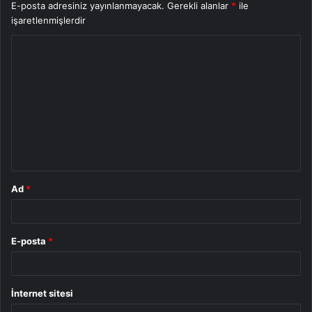
E-posta adresiniz yayınlanmayacak.
Gerekli alanlar
*
ile
işaretlenmişlerdir
Y
o
r
u
m
*
Ad
*
E-posta
*
İnternet sitesi