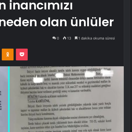
n inancımızı
eden olan ünlüler
0
13
1 dakika okuma süresi
VKontakte
Odnoklassniki
Pocket