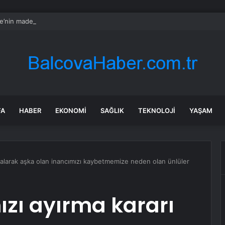
re’nin maden suyunu toplatma kararı sonrası Kızılay sessizliğini bozdu
FA
HABER
EKONOMI
SAĞLIK
TEKNOLOJI
YAŞAM
rı alarak aşka olan inancımızı kaybetmemize neden olan ünlüler
ızı ayırma kararı