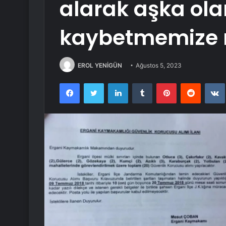
alarak aşka ola
kaybetmemize n
EROL YENİGÜN
Ağustos 5, 2023
Facebook
Twitter
LinkedIn
Tumblr
Pinterest
Reddit