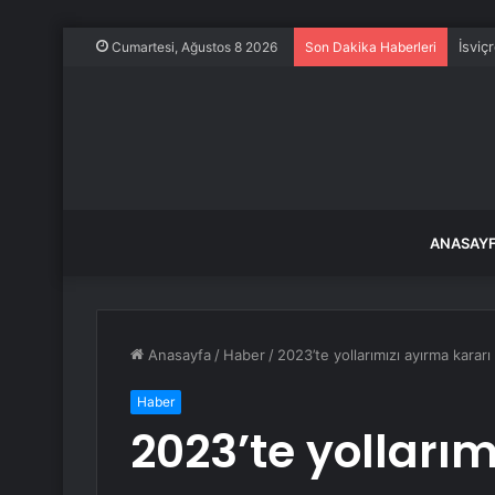
İsviç
Cumartesi, Ağustos 8 2026
Son Dakika Haberleri
ANASAY
Anasayfa
/
Haber
/
2023’te yollarımızı ayırma kara
Haber
2023’te yollarım