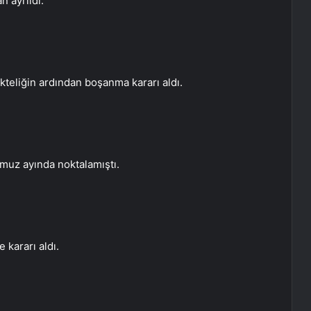
n ayrıldı.
likteliğin ardından boşanma kararı aldı.
emmuz ayında noktalamıştı.
e kararı aldı.