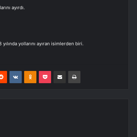
arını ayırdı.
 yılında yollarını ayıran isimlerden biri.
erest
Reddit
VKontakte
Odnoklassniki
Pocket
E-Posta ile paylaş
Yazdır